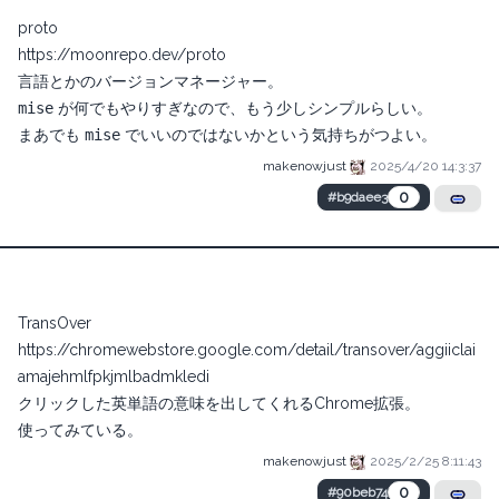
proto
https://moonrepo.dev/proto
言語とかのバージョンマネージャー。
mise
が何でもやりすぎなので、もう少しシンプルらしい。
まあでも
mise
でいいのではないかという気持ちがつよい。
makenowjust
2025/4/20 14:3:37
0
#b9daee3
TransOver
https://chromewebstore.google.com/detail/transover/aggiiclai
amajehmlfpkjmlbadmkledi
クリックした英単語の意味を出してくれるChrome拡張。
使ってみている。
makenowjust
2025/2/25 8:11:43
0
#90beb74