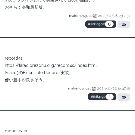
Viteプラグインとして実装されてるのが面白い。
おそらく令和最新版。
makenowjust
2023/11/28 23:2:57
0
#2a8e50e
record4s
https://tarao.orezdnu.org/record4s/index.html
Scala 3のExtensible Records実装。
使い勝手が良さそう。
makenowjust
2023/11/22 15:47:18
1
#fc84190
monospace