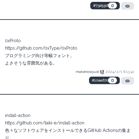
0
#73d531f
0xProto
https://github.com/0xType/0xProto
プログラミング向け等幅フォント。
よさそうな雰囲気がある。
makenowjust
2024/2/1 6:13:41
0
#10aa67c
install-action
https://github.com/taiki-e/install-action
色々なソフトウェアをインストールできるGitHub Actionsの集ま
り。