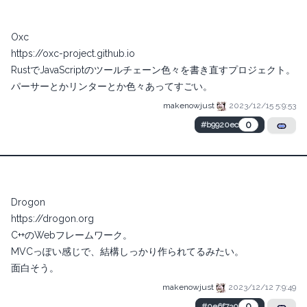
Oxc
https://oxc-project.github.io
RustでJavaScriptのツールチェーン色々を書き直すプロジェクト。
パーサーとかリンターとか色々あってすごい。
makenowjust
2023/12/15 5:9:53
0
#b9920ec
Drogon
https://drogon.org
C++のWebフレームワーク。
MVCっぽい感じで、結構しっかり作られてるみたい。
面白そう。
makenowjust
2023/12/12 7:9:49
0
#0e6f730