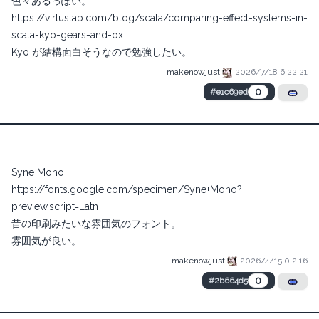
色々あるっぽい。
https://virtuslab.com/blog/scala/comparing-effect-systems-in-
scala-kyo-gears-and-ox
Kyo
が結構面白そうなので勉強したい。
makenowjust
2026/7/18 6:22:21
0
#e1c69ed
Syne Mono
https://fonts.google.com/specimen/Syne+Mono?
preview.script=Latn
昔の印刷みたいな雰囲気のフォント。
雰囲気が良い。
makenowjust
2026/4/15 0:2:16
0
#2b664d5