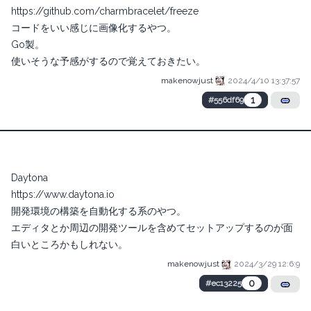
https://github.com/charmbracelet/freeze
コードをいい感じに画像化するやつ。
Go製。
使いそうな予感がするので覚えておきたい。
makenowjust
2024/4/10 13:37:57
1
#556df69
Daytona
https://www.daytona.io
開発環境の構築を自動化する系のやつ。
エディタとか周辺の開発ツールを含めてセットアップするのが面
白いところかもしれない。
makenowjust
2024/3/29 12:6:9
0
#ec13225