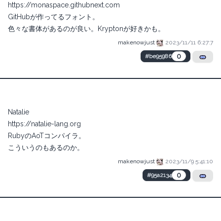
https://monaspace.githubnext.com
GitHubが作ってるフォント。
色々な書体があるのが良い。Kryptonが好きかも。
makenowjust
2023/11/11 6:27:7
0
#be95986
Natalie
https://natalie-lang.org
RubyのAoTコンパイラ。
こういうのもあるのか。
makenowjust
2023/11/9 5:41:10
0
#95a2134