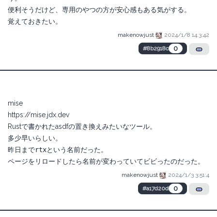
便利そうだけど、専用のやつの方が安心感もある気がする。
覚えておきたい。
makenowjust
2024/1/8 14:3:42
0
#8b2918c
mise
https://mise.jdx.dev
Rustで書かれたasdfの置き換えみたいなツール。
多少早いらしい。
昨日まで
rtx
という名前だった。
ページをリロードしたら名前が変わっていてビビったのだった。
makenowjust
2024/1/3 3:51:4
0
#a17d20d